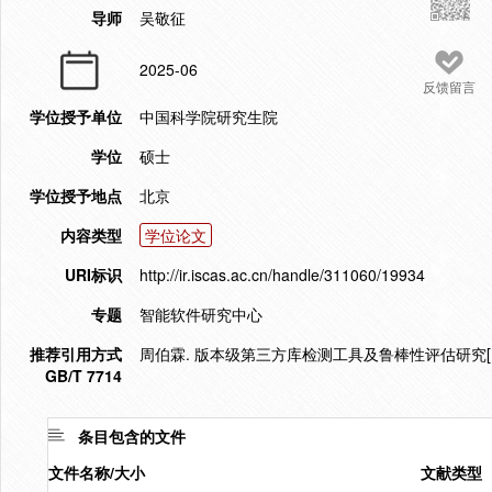
导师
吴敬征
2025-06
反馈留言
学位授予单位
中国科学院研究生院
学位
硕士
学位授予地点
北京
内容类型
学位论文
URI标识
http://ir.iscas.ac.cn/handle/311060/19934
专题
智能软件研究中心
推荐引用方式
周伯霖. 版本级第三方库检测工具及鲁棒性评估研究[D].
GB/T 7714
条目包含的文件
文件名称/大小
文献类型