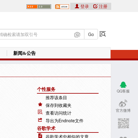
登录
注册
新闻&公告
个性服务
QQ客服
推荐该条目
保存到收藏夹
官方微博
查看访问统计
导出为Endnote文件
谷歌学术
谷歌学术中相似的文章