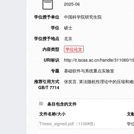
2025-06
学位授予单位
中国科学院研究生院
学位
硕士
学位授予地点
北京
内容类型
学位论文
URI标识
http://ir.iscas.ac.cn/handle/311060/
专题
基础软件与系统重点实验室
推荐引用方式
张笑言. 算法随机性理论中的压缩和难解性[
GB/T 7714
条目包含的文件
文件名称/大小
文
Thesis_signed.pdf（1106KB）
学