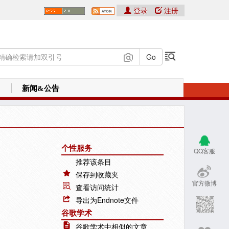
登录
注册
新闻&公告
个性服务
QQ客服
推荐该条目
保存到收藏夹
官方微博
查看访问统计
导出为Endnote文件
谷歌学术
谷歌学术中相似的文章