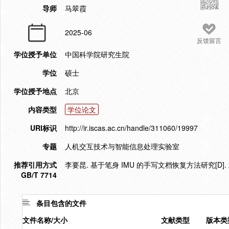
导师
马翠霞
2025-06
反馈留言
学位授予单位
中国科学院研究生院
学位
硕士
学位授予地点
北京
内容类型
学位论文
URI标识
http://ir.iscas.ac.cn/handle/311060/19997
专题
人机交互技术与智能信息处理实验室
推荐引用方式
李要昆. 基于笔身 IMU 的手写文档恢复方法研究[D]. 
GB/T 7714
条目包含的文件
文件名称/大小
文献类型
版本类