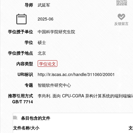
导师
武延军
2025-06
反馈留言
学位授予单位
中国科学院研究生院
学位
硕士
学位授予地点
北京
内容类型
学位论文
URI标识
http://ir.iscas.ac.cn/handle/311060/20001
专题
智能软件研究中心
推荐引用方式
李尚利. 面向 CPU-CGRA 异构计算系统的端到端编译
GB/T 7714
条目包含的文件
文件名称/大小
文