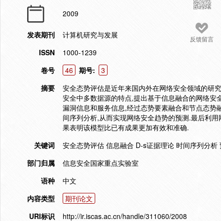
2009
发表期刊
计算机研究与发展
反馈留言
ISSN
1000-1239
卷号
46
期号:
3
摘要
安全态势评估是近年来国内外在网络安全领域的研究
安全中多数据源的特点,提出基于信息融合的网络安全
漏洞信息和服务信息,经过态势要素融合和节点态势
间序列分析,从而实现网络安全趋势的预测.最后利用
果表明该模型比已有成果更加有效和准确.
关键词
安全态势评估 信息融合 D-s证据理论 时间序列分析
部门归属
信息安全国家重点实验室
语种
中文
内容类型
期刊论文
URI标识
http://ir.iscas.ac.cn/handle/311060/2008