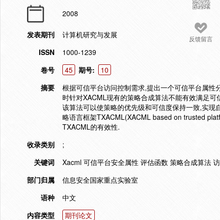
2008
发表期刊
计算机研究与发展
反馈留言
ISSN
1000-1239
卷号
45
期号:
10
摘要
根据可信平台访问控制需求,提出一个可信平台属性分
时针对XACML现有的策略合成算法不能有效满足可
该算法可以使策略的优先级和可信度保持一致,实现自
略语言框架TXACML(XACML based on trust
TXACML的有效性.
收录类别
;
关键词
Xacml 可信平台安全属性 评估函数 策略合成算法 
部门归属
信息安全国家重点实验室
语种
中文
内容类型
期刊论文