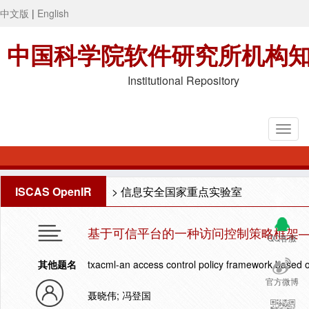
中文版
|
English
中国科学院软件研究所机构
Institutional Repository
ISCAS OpenIR
>
信息安全国家重点实验室
基于可信平台的一种访问控制策略框架——
QQ客服
其他题名
txacml-an access control policy framework based o
官方微博
聂晓伟; 冯登国