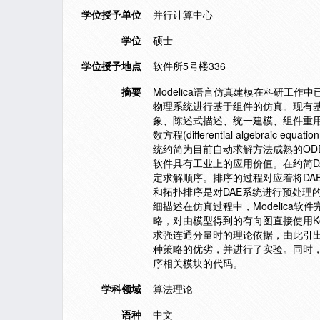
学位授予单位
并行计算中心
学位
硕士
学位授予地点
软件所5号楼336
摘要
Modelica语言仿真建模在科研
物理系统进行基于组件的仿真。现有基
象、陈述式描述、统一建模、组件重用的
数方程(differential algebra
统约简为目前自动求解方法成熟的ODE
软件具有工业上的应用价值。在约简D
定求解顺序。排序的过程对应着将DAE系统结
和拓扑排序是对DAE系统进行预处理的
细描述在仿真过程中，Modelica软
略，对由模型得到的有向图直接使用Ko
求强连通分量时的理论依据，由此引出了Tar
种策略的优劣，并进行了实验。同时，本
序相关模块的代码。
学科领域
算法理论
语种
中文