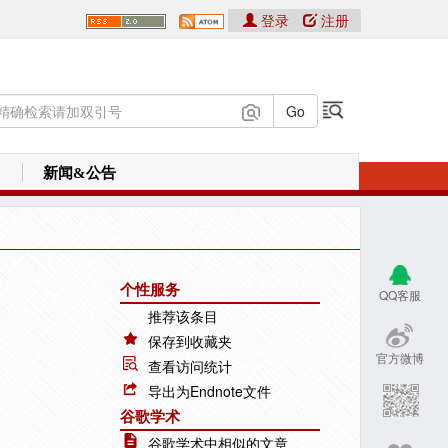
登录
注册
新闻&公告
个性服务
QQ客服
推荐该条目
保存到收藏夹
官方微博
查看访问统计
导出为Endnote文件
谷歌学术
谷歌学术中相似的文章