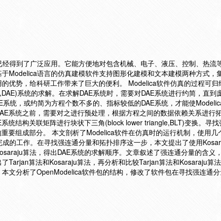
工作中已经得到了广泛应用。它能方便地对包含机械、电子、液压、控制、热流
于Modelica语言的仿真建模软件支持图形化建模和文本建模两种方式，
优势，给科研工作带来了巨大的便利。 Modelica软件仿真的过程可
ic equation,DAE)系统的求解。在求解DAE系统时，需要对DAE系统进行约简，直
系统，或约简为方程个数不多的、指标较低的DAE系统，才能使Modelic
AE系统之前，需要对之进行预处理，根据方程之间的数据依赖关系进行
构关联矩阵进行块状下三角(block lower triangle,BLT)变换。
重要组成部分。 本文剖析了Modelica软件在仿真时的运行机制，使用
件完成的工作。在寻找强连通分量和拓扑排序这一步，本文提出了使用Kosar
saraju算法，得出DAE系统的求解顺序。文章叙述了强连通分量的含义
jan算法和Kosaraju算法，再分析和比较Tarjan算法和Kosaraju
文分析了OpenModelica软件包的结构，修改了软件包在寻找强连通