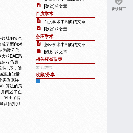
[魏欣]的文章
反馈留言
百度学术
百度学术中相似的文章
[魏欣]的文章
必应学术
等领域的复合
集成了面向对
必应学术中相似的文章
归结为微分代
[魏欣]的文章
到庞大的DAE系
相关权益政策
a建模仿真
暂无数据
拓扑排序，确
寻找强连通分量
收藏/分享
几个实例来详
aju算法的策
，并阐述了在
算法，对比了两
分量及拓扑排