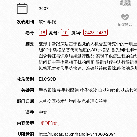
2007
发表期刊
软件学报
反馈留言
卷号
18
期号:
10
页码:
2423-2433
摘要
变形手势跟踪是基于视觉的人机交互研究中的一项重
组2D手势模型替代高维度的3D手模型.首先利用贝
图像特征与识别结果进行匹配,实现了跟踪过程的自动初
踪问题中手指互相干扰的问题.跟踪过程中进行跟踪状
以实现对变形手势快速、准确的连续跟踪,能够满足
收录类别
EI,CSCD
关键词
手势跟踪 多手指跟踪 粒子滤波 自动初始化 状态检
部门归属
人机交互技术与智能信息处理实验室
语种
中文
内容类型
期刊论文
URI标识
http://ir.iscas.ac.cn/handle/311060/2094