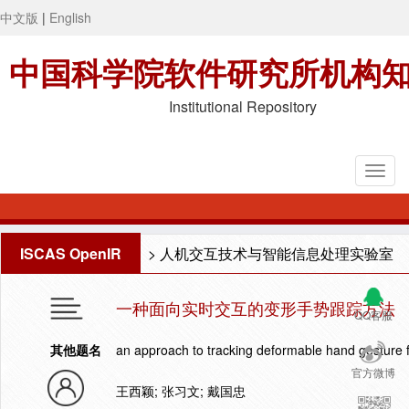
中文版
|
English
中国科学院软件研究所机构
Institutional Repository
ISCAS OpenIR
>
人机交互技术与智能信息处理实验室
一种面向实时交互的变形手势跟踪方法
QQ客服
其他题名
an approach to tracking deformable hand gesture fo
官方微博
王西颖; 张习文; 戴国忠