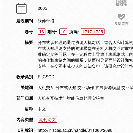
2005
发表期刊
软件学报
反馈留言
卷号
16
期号:
10
页码:
1717-1725
摘要
分布式认知理论通过协调人机对话，结合人和计算
布式认知理论支持的资源模型在分析人机交互时取
准确定义等问题，在一定程度上导致了表现形式上
的动作和表征之间的联系，从而指导界面的设计和
支持，在交互中减少人的认知负担．该研究对设计
收录类别
EI,CSCD
关键词
人机交互 分布式认知 交互动作 扩展资源模型 交互
部门归属
人机交互技术与智能信息处理实验室
语种
中文
内容类型
期刊论文
URI标识
http://ir.iscas.ac.cn/handle/311060/2098