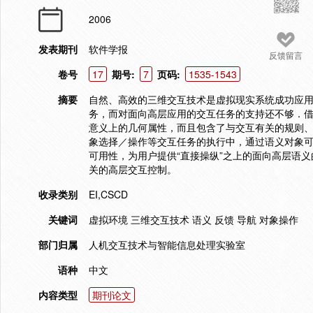
2006
发表期刊
软件学报
反馈留言
卷号
17
期号:
7
页码:
1535-1543
摘要
自然、高效的三维交互技术是虚拟现实系统成功应
务，而对面向高层应用的交互任务的支持还不够．
意义上的几何属性，而且包含了与交互有关的规则
象选择／操作等交互任务的执行中，通过语义对象
可用性，为用户提供“直接操纵”之上的面向高层语
关的高层交互控制。
收录类别
EI,CSCD
关键词
虚拟环境 三维交互技术 语义 反馈 导航 对象操作
部门归属
人机交互技术与智能信息处理实验室
语种
中文
内容类型
期刊论文