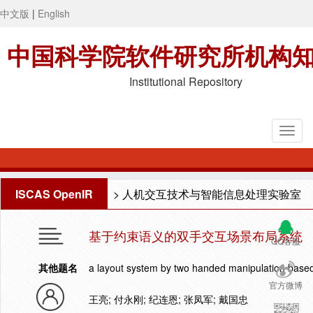
中文版
|
English
中国科学院软件研究所机构
Institutional Repository
ISCAS OpenIR
>
人机交互技术与智能信息处理实验室
基于约束语义的双手交互场景布局系统
QQ客服
其他题名
a layout system by two handed manipulation based
官方微博
王亮; 付永刚; 纪连恩; 张凤军; 戴国忠