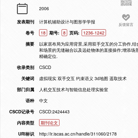
2006
发表期刊
计算机辅助设计与图形学学报
反馈留言
卷号
18
期号:
8
页码:
1236-1242
摘要
以家居布局为应用背景,采用双手交互的分工协作,结
和场景的无缝融合以及远处物体的直接操作;增添场
精确定位.
收录类别
CSCD
关键词
虚拟现实 双手交互 约束语义 3d地图 遥取技术
部门归属
人机交互技术与智能信息处理实验室
语种
中文
CSCD记录号
CSCD:2424443
内容类型
期刊论文
URI标识
http://ir.iscas.ac.cn/handle/311060/2178