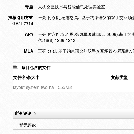
专题
人机交互技术与智能信息处理实验室
推荐引用方式
王亮,付永刚,纪连恩,等. 基于约束语义的双手交互场景布局系
GB/T 7714
APA
王亮,付永刚,纪连恩,张凤军,&戴国忠.(2006).基
报
,18(8),1236-1242.
MLA
王亮,et al."基于约束语义的双手交互场景布局系统".
条目包含的文件
文件名称/大小
文献类型
layout-system-two-ha（555KB）
所有评论
(0)
暂无评论