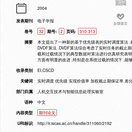
2004
发表期刊
电子学报
反馈留言
卷号
32
期号:
2
页码:
310-313
摘要
本文提出了一种新的基于优先级表的实时调度算法 ,称作截止期—价
DVDF算法 .DVDF算法综合考虑了实时任务的截
载和过载情况下的典型数据对算法进行仿真研究表明 ,这种算法
方面有明显的改进 ,特别是在系统过载的情况下 ,能
收录类别
EI,CSCD
关键词
实时调度 优先级 实现价值率 加权截止期保证率 差
部门归属
人机交互技术与智能信息处理实验室
语种
中文
内容类型
期刊论文
URI标识
http://ir.iscas.ac.cn/handle/311060/2192