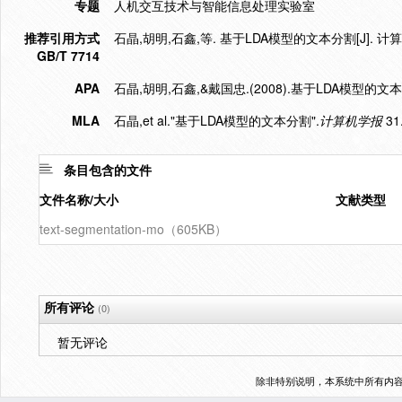
专题
人机交互技术与智能信息处理实验室
推荐引用方式
石晶,胡明,石鑫,等. 基于LDA模型的文本分割[J]. 计算机学报,
GB/T 7714
APA
石晶,胡明,石鑫,&戴国忠.(2008).基于LDA模型的文
MLA
石晶,et al."基于LDA模型的文本分割".
计算机学报
31.
条目包含的文件
文件名称/大小
文献类型
text-segmentation-mo（605KB）
所有评论
(0)
暂无评论
除非特别说明，本系统中所有内