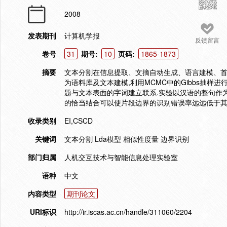
2008
发表期刊
计算机学报
反馈留言
卷号
31
期号:
10
页码:
1865-1873
摘要
文本分割在信息提取、文摘自动生成、语言建模、首语
为语料库及文本建模,利用MCMC中的Gibbs抽样
题与文本表面的字词建立联系.实验以汉语的整句作
的恰当结合可以使片段边界的识别错误率远远低于其
收录类别
EI,CSCD
关键词
文本分割 Lda模型 相似性度量 边界识别
部门归属
人机交互技术与智能信息处理实验室
语种
中文
内容类型
期刊论文
URI标识
http://ir.iscas.ac.cn/handle/311060/2204