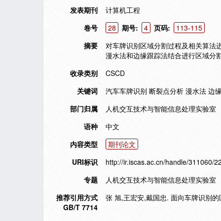
发表期刊
计算机工程
卷号
28
期号:
4
页码:
113-115
摘要
对车牌识别区域分割过程及相关算法进
漫水法和边缘跟踪法结合进行区域分割
收录类别
CSCD
关键词
汽车车牌识别 断裂点分析 漫水法 边
部门归属
人机交互技术与智能信息处理实验室
语种
中文
内容类型
期刊论文
URI标识
http://ir.iscas.ac.cn/handle/311060/2
专题
人机交互技术与智能信息处理实验室
推荐引用方式
张 旭,王宏安,戴国忠. 面向车牌识别的区域分割
GB/T 7714