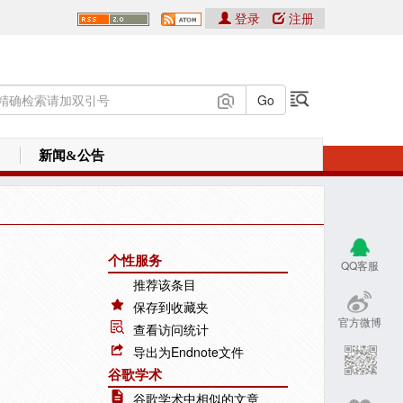
登录
注册
新闻&公告
个性服务
QQ客服
推荐该条目
保存到收藏夹
官方微博
查看访问统计
导出为Endnote文件
谷歌学术
谷歌学术中相似的文章