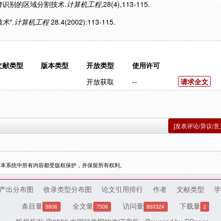
向车牌识别的区域分割技术.
计算机工程
,28(4),113-115.
术".
计算机工程
28.4(2002):113-115.
文献类型
版本类型
开放类型
使用许可
开放获取
--
请求全文
[发表评论/异议/意
，本系统中所有内容都受版权保护，并保留所有权利。
产出分布图
收录类型分布图
论文引用排行
作者
文献类型
学
条目量
全文量
访问量
下载量
9806
7506
860324
2