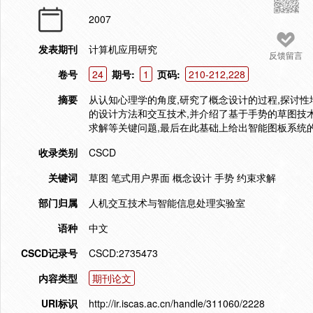
2007
发表期刊
计算机应用研究
反馈留言
卷号
24
期号:
1
页码:
210-212,228
摘要
从认知心理学的角度,研究了概念设计的过程,探讨
的设计方法和交互技术,并介绍了基于手势的草图技
求解等关键问题,最后在此基础上给出智能图板系统
收录类别
CSCD
关键词
草图 笔式用户界面 概念设计 手势 约束求解
部门归属
人机交互技术与智能信息处理实验室
语种
中文
CSCD记录号
CSCD:2735473
内容类型
期刊论文
URI标识
http://ir.iscas.ac.cn/handle/311060/2228