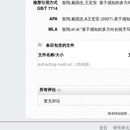
推荐引用方式
敖翔,戴国忠,王宏安. 基于感知的多方向在
GB/T 7714
APA
敖翔,戴国忠,&王宏安.(2007).基
MLA
敖翔,et al."基于感知的多方向在线手
条目包含的文件
文件名称/大小
extracting-multi-ori（553KB）
所有评论
(0)
暂无评论
除非特别说明
首页
研究单元