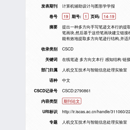
发表期刊
计算机辅助设计与图形学学报
卷号
19
期号:
1
页码:
14-19
摘要
提出一种多方向手写笔迹文本行的提取
笔画块,然后基于这些笔画块建立链接
能有效地提取多方向笔迹行结构,并适
收录类别
CSCD
关键词
在线笔迹 多方向文本行 感知结构 链
部门归属
人机交互技术与智能信息处理实验室
语种
中文
CSCD记录号
CSCD:2790861
内容类型
期刊论文
URI标识
http://ir.iscas.ac.cn/handle/311060/2
专题
人机交互技术与智能信息处理实验室