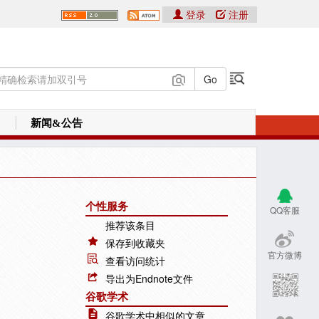
登录
注册
新闻&公告
个性服务
QQ客服
推荐该条目
保存到收藏夹
官方微博
查看访问统计
导出为Endnote文件
谷歌学术
谷歌学术中相似的文章