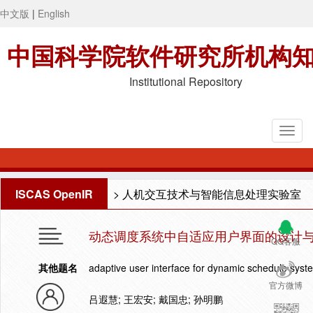
中文版
|
English
中国科学院软件研究所机构
Institutional Repository
ISCAS OpenIR
>
人机交互技术与智能信息处理实验室
动态调度系统中自适应用户界面的设计
QQ客服
其他题名
adaptive user interface for dynamic schedule syst
官方微博
吕遐慧; 王宏安; 戴国忠; 孙明鹏