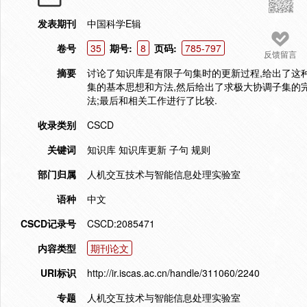
发表期刊
中国科学E辑
卷号
35
期号:
8
页码:
785-797
反馈留言
摘要
讨论了知识库是有限子句集时的更新过程,给出了这
集的基本思想和方法,然后给出了求极大协调子集的
法;最后和相关工作进行了比较.
收录类别
CSCD
关键词
知识库 知识库更新 子句 规则
部门归属
人机交互技术与智能信息处理实验室
语种
中文
CSCD记录号
CSCD:2085471
内容类型
期刊论文
URI标识
http://ir.iscas.ac.cn/handle/311060/2240
专题
人机交互技术与智能信息处理实验室