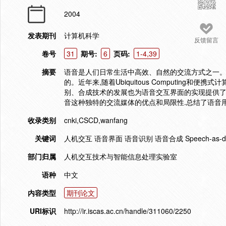
2004
发表期刊
计算机科学
反馈留言
卷号
31
期号:
6
页码:
1-4,39
摘要
语音是人们日常生活中高效、自然的交流方式之一。
的。近年来,随着Ubiquitous Computin
别、合成技术的发展也为语音交互界面的实现提供
音这种独特的交流媒体的优点和局限性.总结了语音
收录类别
cnki,CSCD,wanfang
关键词
人机交互 语音界面 语音识别 语音合成 Speech-as-da
部门归属
人机交互技术与智能信息处理实验室
语种
中文
内容类型
期刊论文
URI标识
http://ir.iscas.ac.cn/handle/311060/2250