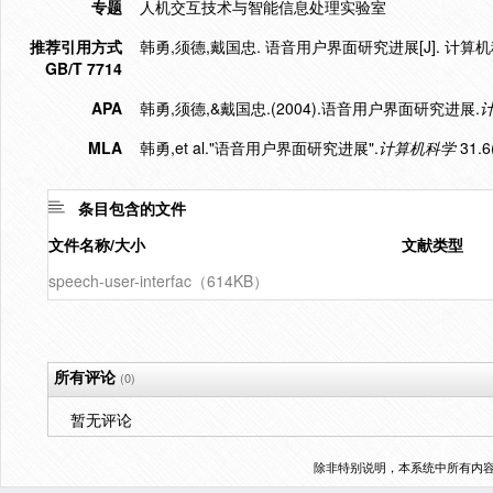
专题
人机交互技术与智能信息处理实验室
推荐引用方式
韩勇,须德,戴国忠. 语音用户界面研究进展[J]. 计算机科学,20
GB/T 7714
APA
韩勇,须德,&戴国忠.(2004).语音用户界面研究进展.
MLA
韩勇,et al."语音用户界面研究进展".
计算机科学
31.6
条目包含的文件
文件名称/大小
文献类型
speech-user-interfac（614KB）
所有评论
(0)
暂无评论
除非特别说明，本系统中所有内