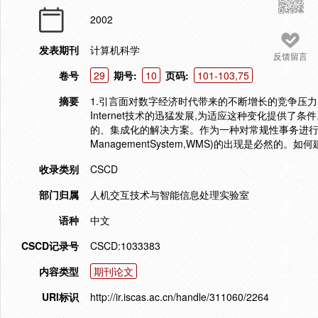
2002
发表期刊
计算机科学
反馈留言
卷号
29
期号:
10
页码:
101-103,75
摘要
1.引言面对数字经济时代带来的不断增长的竞争压
Internet技术的迅猛发展,为适应这种变化提供
的、集成化的解决方案。作为一种对常规性事务进行管理
ManagementSystem,WMS)的出现是必然
收录类别
CSCD
部门归属
人机交互技术与智能信息处理实验室
语种
中文
CSCD记录号
CSCD:1033383
内容类型
期刊论文
URI标识
http://ir.iscas.ac.cn/handle/311060/2264