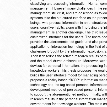
classifying and accessing information. Human compu
management. However, many challenges in the rese
management still exist, and are described as follo
systems take the structured interface as the presen
beings, who process information in an unstructured 
users’ cognitive habits, along with improving the in
management, is another challenge. The third issue
customized interfaces for the users. The users nee
provides this aforementioned guide, and also prov
application of interaction technology in the field o
challenges brought by the information explosion,
Then it describes the related research results of 
and the model-driven architecture. Moreover, with
devices for personal information, the processing f
knowledge workers, this thesis proposes the goal
builds the user interface model for managing perso
proposes a reality based “BCDP” information mana
technology and the tag based personal informatio
development method of pen based personal inform
to support the aforementioned method. Finally, wit
research results in the personal information man
environments for knowledge workers. The main creat