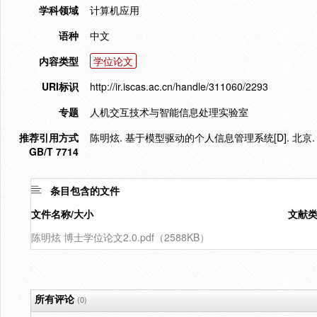
学科领域
计算机应用
语种
中文
内容类型
学位论文
URI标识
http://ir.iscas.ac.cn/handle/311060/2293
专题
人机交互技术与智能信息处理实验室
推荐引用方式
陈明炫. 基于模型驱动的个人信息管理系统[D]. 北京.
GB/T 7714
条目包含的文件
文件名称/大小
文献
陈明炫 博士学位论文2.0.pdf（2588KB）
所有评论
(0)