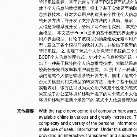
管理系统目标。基于此建立了基于PGIS界面范式
建了个人信息的数据模型、提出了基于实物界面的B
息推荐技术。针对大众用户构建具有个性化个人信
统开发方法，并开发了支持该方法的工具箱。最后
人信息管理系统开发，给出了两个应用实例。 本文的创
面模型。 本文基于Puerta提出的基于模型的界面
用户界面模型。讨论了该模型的抽象组成元素即用
型，建立了各个模型间的映射关系，并给出了模型
管理系统。 2. 实现了笔式个人信息管理系统的三
BCDP个人信息管理方式；针对个人信息检索问题
出了一种基于标签的个人信息推荐技术。实验结果
较高任务完成效率和用户满意度。 3. 提出了一种
动的笔式个人信息管理系统开发方法。描述了笔式
台无关模型到相关模型的转换方法，给出了基于模
实验表明，该方法可以为大众用户构建个性化的笔式个
果完成了办公室环境和移动环境下的两个笔式个人信
环境和移动环境两个场景下的 笔式个人信息管理系
其他摘要
With the rapid development of computer hardware, 
available online is various and greatly increased. 
complexity and diversity of the personal informati
make use of useful information. Under this situat
providing an interactive, transparent and supportiv