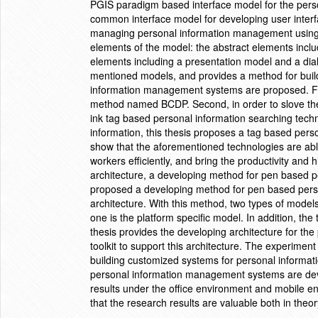
PGIS paradigm based interface model for the per
common interface model for developing user interfa
managing personal information management using P
elements of the model: the abstract elements incl
elements including a presentation model and a dial
mentioned models, and provides a method for buil
information management systems are proposed. Firs
method named BCDP. Second, in order to slove the 
ink tag based personal information searching tech
information, this thesis proposes a tag based per
show that the aforementioned technologies are ab
workers efficiently, and bring the productivity and 
architecture, a developing method for pen based 
proposed a developing method for pen based pers
architecture. With this method, two types of model
one is the platform specific model. In addition, th
thesis provides the developing architecture for t
toolkit to support this architecture. The experiment 
building customized systems for personal informa
personal information management systems are deve
results under the office environment and mobile 
that the research results are valuable both in theor