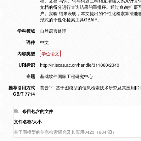
档、文档 与词、词与词这三种相互增强关系来计算
文档的得分进行查询结果的重排序。通过查询扩 展
户。实验 结果表明，本文提出的个性化检索算法能够
形式的个性化检索工具GBAIR。
学科领域
自然语言处理
语种
中文
内容类型
学位论文
URI标识
http://ir.iscas.ac.cn/handle/311060/2340
专题
基础软件国家工程研究中心
推荐引用方式
黄云平. 基于图模型的信息检索技术研究及其应用[D]. 
GB/T 7714
条目包含的文件
文件名称/大小
基于图模型的信息检索研究及其应用0423（684KB）