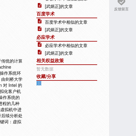
[武炳正]的文章
反馈留言
百度学术
百度学术中相似的文章
[武炳正]的文章
必应学术
必应学术中相似的文章
[武炳正]的文章
相关权益政策
于传统的计算
hine
暂无数据
统操作系统环
收藏/分享
，由剑桥大学
Intel 的
虚拟化客户机
操作系统的
定进程的几种
捕获虚拟机中进
行后续分析处
关键词：虚拟