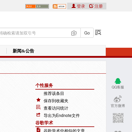
登录
注册
新闻&公告
个性服务
QQ客服
推荐该条目
保存到收藏夹
官方微博
查看访问统计
导出为Endnote文件
谷歌学术
谷歌学术中相似的文章