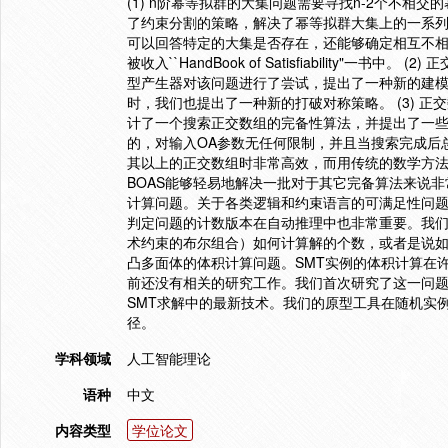
(1) n阶幂等拟群的大集问题需要寻找n-2个不
了约束分割的策略，解决了幂等拟群大集上的一系列开
可以回答特定的大集是否存在，还能够确定相互不
被收入``HandBook of Satisfiability
型产生器对该问题进行了尝试，提出了一种新的建
时，我们也提出了一种新的打破对称策略。 (3) 
计了一个搜索正交数组的完备性算法，并提出了一
的，对输入OA参数无任何限制，并且当搜索完成后
其以上的正交数组时非常高效，而用传统的数学方
BOAS能够轻易地解决一批对于其它完备算法来说非
计算问题。关于各类逻辑和约束语言的可满足性问题
判定问题的计数版本在自动推理中也非常重要。我们
术约束的布尔组合）如何计算解的个数，或者是说
凸多面体的体积计算问题。SMT实例的体积计算在
前还没有相关的研究工作。我们首次研究了这一问
SMT求解中的最新技术。我们的原型工具在随机实
径。
学科领域
人工智能理论
语种
中文
内容类型
学位论文