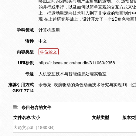
略图之间的划动实时地产生角色的运动。 3. 运动
的并行或串行，以及如何以简单直观的交互方式来让用
上，把运动重定向技术引入到了非专业的动画制作中，
现 在上述研究基础上，设计开发了一个2D角色动
学科领域
计算机应用
语种
中文
内容类型
学位论文
URI标识
http://ir.iscas.ac.cn/handle/311060/2358
专题
人机交互技术与智能信息处理实验室
推荐引用方式
余春龙. 表演驱动的角色动画技术研究与实现[D]. 北京
GB/T 7714
条目包含的文件
文件名称/大小
文献类型
版本类
大论文.pdf（1860KB）