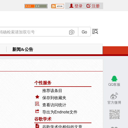
登录
注册
新闻&公告
个性服务
QQ客服
推荐该条目
保存到收藏夹
官方微博
查看访问统计
导出为Endnote文件
谷歌学术
谷歌学术中相似的文章