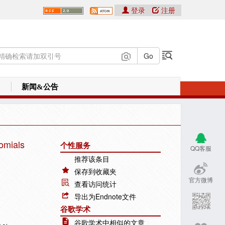
登录
注册
新闻&公告
omials
个性服务
QQ客服
推荐该条目
保存到收藏夹
官方微博
查看访问统计
导出为Endnote文件
谷歌学术
谷歌学术中相似的文章