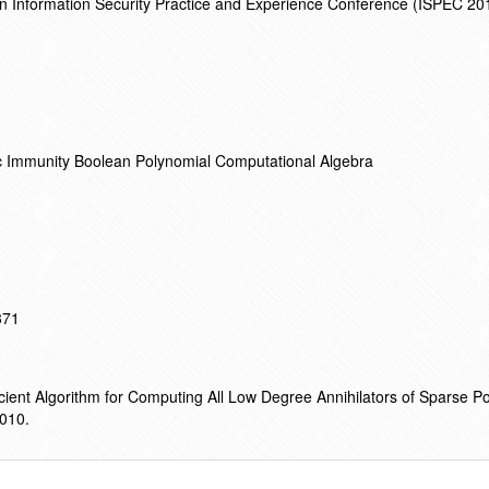
on Information Security Practice and Experience Conference (ISPEC 20
aic Immunity Boolean Polynomial Computational Algebra
371
icient Algorithm for Computing All Low Degree Annihilators of Sparse P
2010.