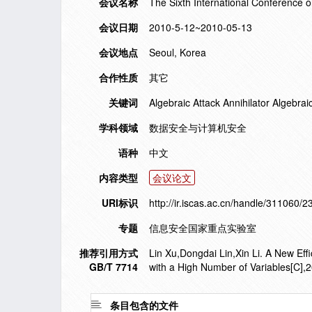
会议名称
The Sixth International Conference 
会议日期
2010-5-12~2010-05-13
会议地点
Seoul, Korea
合作性质
其它
关键词
Algebraic Attack Annihilator Algebr
学科领域
数据安全与计算机安全
语种
中文
内容类型
会议论文
URI标识
http://ir.iscas.ac.cn/handle/311060/2
专题
信息安全国家重点实验室
推荐引用方式
Lin Xu,Dongdai Lin,Xin Li. A New Eff
GB/T 7714
with a High Number of Variables[C],
条目包含的文件