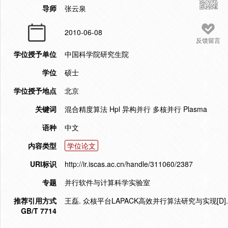
导师
张云泉
2010-06-08
反馈留言
学位授予单位
中国科学院研究生院
学位
硕士
学位授予地点
北京
关键词
混合精度算法 Hpl 异构并行 多核并行 Plasma
语种
中文
内容类型
学位论文
URI标识
http://ir.iscas.ac.cn/handle/311060/2387
专题
并行软件与计算科学实验室
推荐引用方式
王磊. 众核平台LAPACK高效并行算法研究与实现[D].
GB/T 7714