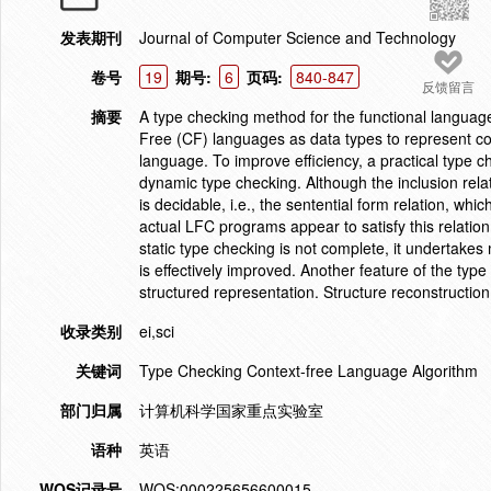
发表期刊
Journal of Computer Science and Technology
卷号
19
期号:
6
页码:
840-847
反馈留言
摘要
A type checking method for the functional language 
Free (CF) languages as data types to represent c
language. To improve efficiency, a practical type c
dynamic type checking. Although the inclusion relat
is decidable, i.e., the sentential form relation, wh
actual LFC programs appear to satisfy this relation 
static type checking is not complete, it undertakes
is effectively improved. Another feature of the type 
structured representation. Structure reconstruction
收录类别
ei,sci
关键词
Type Checking Context-free Language Algorithm
部门归属
计算机科学国家重点实验室
语种
英语
WOS记录号
WOS:000225656600015