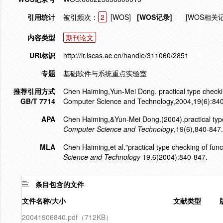
引用统计
被引频次：
2
[WOS]
[WOS记录]
[WOS相关
内容类型
期刊论文
URI标识
http://ir.iscas.ac.cn/handle/311060/2851
专题
基础软件与系统重点实验室
推荐引用方式
Chen Haiming,Yun-Mei Dong. practical type checkin
GB/T 7714
Computer Science and Technology,2004,19(6):84
APA
Chen Haiming,&Yun-Mei Dong.(2004).practical type
Computer Science and Technology
,19(6),840-847.
MLA
Chen Haiming,et al."practical type checking of fun
Science and Technology
19.6(2004):840-847.
条目包含的文件
文件名称/大小
文献类型
20041906840.pdf（712KB）