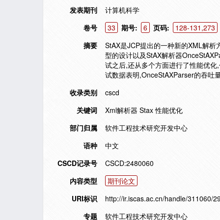
发表期刊
计算机科学
卷号
33
期号:
6
页码:
128-131,273
摘要
StAX是JCP提出的一种新的XML
型的设计以及StAX解析器OnceStAXP
试之后,还从多个方面进行了性能优化
试数据表明,OnceStAXParser的吞吐
收录类别
cscd
关键词
Xml解析器 Stax 性能优化
部门归属
软件工程技术研究开发中心
语种
中文
CSCD记录号
CSCD:2480060
内容类型
期刊论文
URI标识
http://ir.iscas.ac.cn/handle/311060/2
专题
软件工程技术研究开发中心