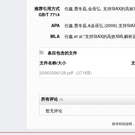
推荐引用方式
任鑫,曹冬磊,金蓓弘. 支持StAX的高效XML
GB/T 7714
APA
任鑫,曹冬磊,&金蓓弘.(2006).支持
MLA
任鑫,et al."支持StAX的高效XML解
条目包含的文件
文件名称/大小
20063306128.pdf（271KB）
所有评论
(0)
暂无评论
除非特别说明