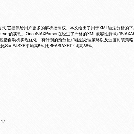
解析方式,它提供给用户更多的解析控制权。本文给出了用于XML语法分析的
arser的实现。OnceStAXParser在经过了严格的XML兼容性测试和StAX
,包括自动机实现优化、有计划的预分配和延迟处理策略以及适度封装策略
量比SunSJSXP平均高5%,比BEAStAXRI平均高38%。
947