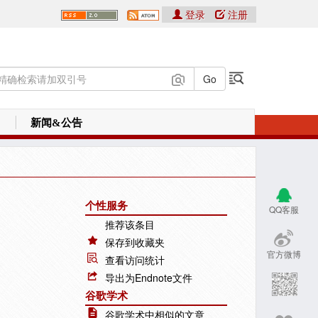
登录
注册
新闻&公告
个性服务
QQ客服
推荐该条目
保存到收藏夹
官方微博
查看访问统计
导出为Endnote文件
谷歌学术
谷歌学术中相似的文章