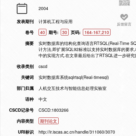
2004
发表期刊
计算机工程与应用
反馈留言
卷号
40
期号:
30
页码:
164-167,210
摘要
实时数据库的结构化查询语言RTSQL(Real-Tim
计方法,即扩展SQL92标准以支持实时数据库的要求,构
中的实现方式.在文章最后给出了RTSQL进一步研
收录类别
cscd
关键词
实时数据库系统sqlrtsql(Real-timesql)
部门归属
人机交互技术与智能信息处理实验室
语种
中文
CSCD记录号
CSCD:1803266
内容类型
期刊论文
URI标识
http://ir.iscas.ac.cn/handle/311060/3070