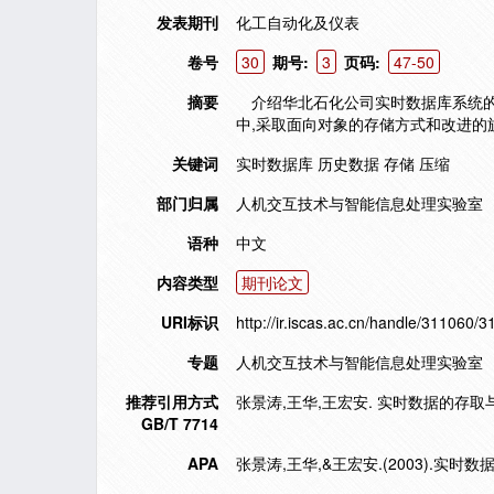
发表期刊
化工自动化及仪表
卷号
30
期号:
3
页码:
47-50
摘要
介绍华北石化公司实时数据库系统的
中,采取面向对象的存储方式和改进的
关键词
实时数据库 历史数据 存储 压缩
部门归属
人机交互技术与智能信息处理实验室
语种
中文
内容类型
期刊论文
URI标识
http://ir.iscas.ac.cn/handle/311060/3
专题
人机交互技术与智能信息处理实验室
推荐引用方式
张景涛,王华,王宏安. 实时数据的存取与压缩[
GB/T 7714
APA
张景涛,王华,&王宏安.(2003).实时