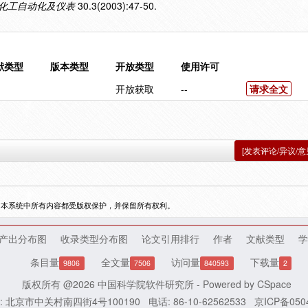
化工自动化及仪表
30.3(2003):47-50.
献类型
版本类型
开放类型
使用许可
开放获取
--
请求全文
[发表评论/异议/意
，本系统中所有内容都受版权保护，并保留所有权利。
产出分布图
收录类型分布图
论文引用排行
作者
文献类型
学
条目量
全文量
访问量
下载量
9806
7506
840593
2
版权所有 @2026
中国科学院软件研究所
- Powered by
CSpace
: 北京市中关村南四街4号100190
电话: 86-10-62562533
京ICP备050