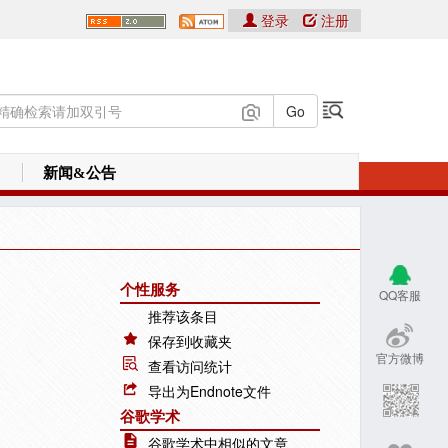
登录
注册
新闻&公告
个性服务
QQ客服
推荐该条目
保存到收藏夹
官方微博
查看访问统计
导出为Endnote文件
谷歌学术
谷歌学术中相似的文章