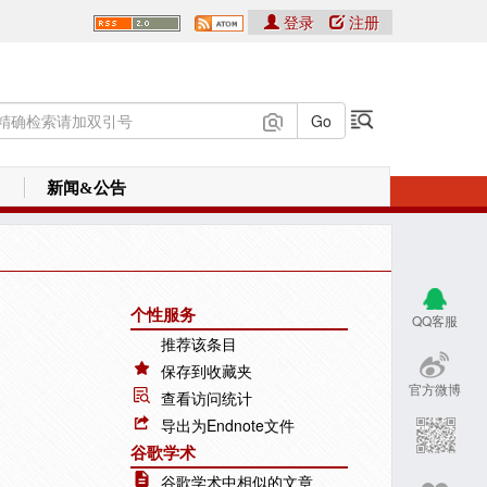
登录
注册
新闻&公告
个性服务
QQ客服
推荐该条目
保存到收藏夹
官方微博
查看访问统计
导出为Endnote文件
谷歌学术
谷歌学术中相似的文章