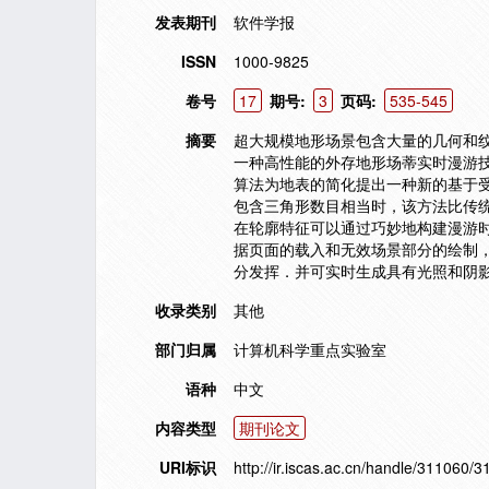
发表期刊
软件学报
ISSN
1000-9825
卷号
17
期号:
3
页码:
535-545
摘要
超大规模地形场景包含大量的几何和
一种高性能的外存地形场蒂实时漫游
算法为地表的简化提出一种新的基于
包含三角形数目相当时，该方法比传
在轮廓特征可以通过巧妙地构建漫游
据页面的载入和无效场景部分的绘制，
分发挥．并可实时生成具有光照和阴
收录类别
其他
部门归属
计算机科学重点实验室
语种
中文
内容类型
期刊论文
URI标识
http://ir.iscas.ac.cn/handle/311060/3