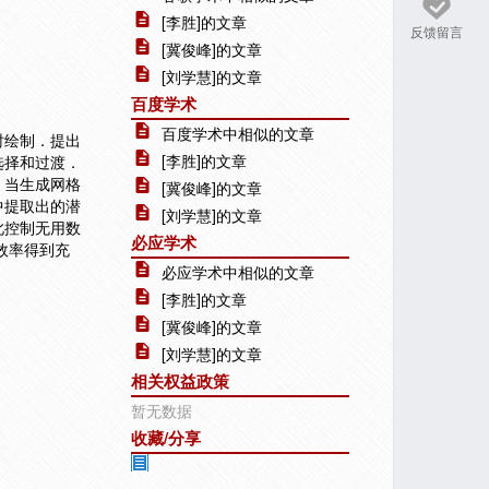
[李胜]的文章
反馈留言
[冀俊峰]的文章
[刘学慧]的文章
百度学术
百度学术中相似的文章
时绘制．提出
[李胜]的文章
选择和过渡．
．当生成网格
[冀俊峰]的文章
中提取出的潜
[刘学慧]的文章
此控制无用数
必应学术
效率得到充
必应学术中相似的文章
[李胜]的文章
[冀俊峰]的文章
[刘学慧]的文章
相关权益政策
暂无数据
收藏/分享