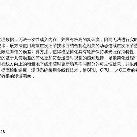
纹理数据，无法一次性载入内存，并具有极高的复杂度，因而无法进行实
技术．该方法使用离散层次细节技术并结合视点相关的动态连续层次细节
受限法向锥的误差计算方法，使得模型简化具有轮廓保持和光照保持特性
统的基于几何误差的简化更加符合漫游时视觉的感知规律．场景简化过程
时视线方向上的增量地平线来随时更新场蒂不同部分的可见性信息，并以
提高绘制速度．漫游系统采用多线程技术．使CPU、GPU、I／O三者的
影效果的漫游图像．
118