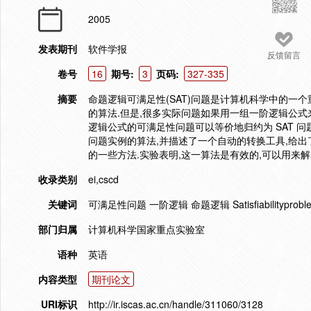
2005
发表期刊
软件学报
反馈留言
卷号
16
期号:
3
页码:
327-335
摘要
命题逻辑可满足性(SAT)问题是计算机科学中的一
的算法.但是,很多实际问题如果用一组一阶逻辑公式
逻辑公式的可满足性问题可以等价地归约为 SAT 问题
问题实例的算法,并描述了一个自动的转换工具,给
的一些方法.实验表明,这一算法是有效的,可以用来
收录类别
ei,cscd
关键词
可满足性问题 一阶逻辑 命题逻辑 Satisfiabilityproblem Firs
部门归属
计算机科学国家重点实验室
语种
英语
内容类型
期刊论文
URI标识
http://ir.iscas.ac.cn/handle/311060/3128