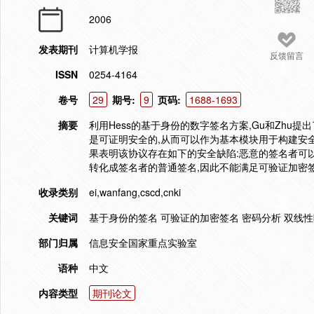
2006
发表期刊
计算机学报
反馈留言
ISSN
0254-4164
卷号
29
期号:
9
页码:
1688-1693
摘要
利用Hess的基于身份的数字签名方案,Gu和Zhu
是可证明安全的,从而可以作为基本模块用于构建安
果表明该协议存在如下的安全缺陷:恶意的签名者可
转化成签名者的普通签名,因此不能满足可验证加密签
收录类别
ei,wanfang,cscd,cnki
关键词
基于身份的签名 可验证的加密签名 密码分析 双线
部门归属
信息安全国家重点实验室
语种
中文
内容类型
期刊论文