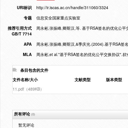
URI标识
http://ir.iscas.ac.cn/handle/311060/3324
专题
信息安全国家重点实验室
推荐引用方式
周永彬,张振峰,卿斯汉,等. 基于RSA签名的优化公平交换协议[J
GB/T 7714
APA
周永彬,张振峰,卿斯汉,&季庆光.(2004).基于RSA
MLA
周永彬,et al."基于RSA签名的优化公平交换协议".
软
条目包含的文件
文件名称/大小
文献类型
版本类型
11.pdf（489KB）
所有评论
(0)
暂无评论