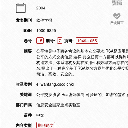
2004
发表期刊
软件学报
反馈留言
ISSN
1000-9825
卷号
15
期号:
7
页码:
1049-1055
摘要
公平性是电子商务协议的基本安全要求.RSA是应
公平的方式交换信息,这样,要么任何一方都可以得到
构造方法、体系结构及其在实用性和效率方面存在的
名,提出了一种完全基于RSA签名方案的优化公平交
简洁、高效、安全的。
收录类别
ei,wanfang,cscd,cnki
关键词
公平交换协议 Rsa密码体制 可验证的、加密的签名
部门归属
信息安全国家重点实验室
语种
中文
内容类型
期刊论文