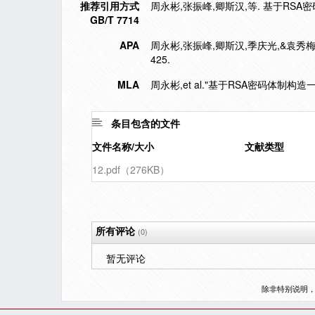
推荐引用方式
周永彬,张振峰,卿斯汉,等. 基于RSA密码体
GB/T 7714
APA
周永彬,张振峰,卿斯汉,季庆光,&袁秀梅.
425.
MLA
周永彬,et al."基于RSA密码体制构造
条目包含的文件
文件名称/大小
文献类型
12.pdf（276KB）
所有评论
(0)
暂无评论
除非特别说明