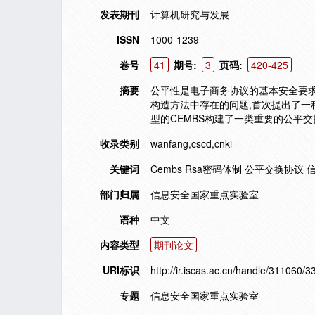
发表期刊
计算机研究与发展
ISSN
1000-1239
卷号
41
期号:
3
页码:
420-425
摘要
公平性是电子商务协议的基本安全要求之
构造方法中存在的问题,首次提出了一种
型的CEMBS构建了一类重要的公平交
收录类别
wanfang,cscd,cnki
关键词
Cembs Rsa密码体制 公平交换协议 
部门归属
信息安全国家重点实验室
语种
中文
内容类型
期刊论文
URI标识
http://ir.iscas.ac.cn/handle/311060/3
专题
信息安全国家重点实验室