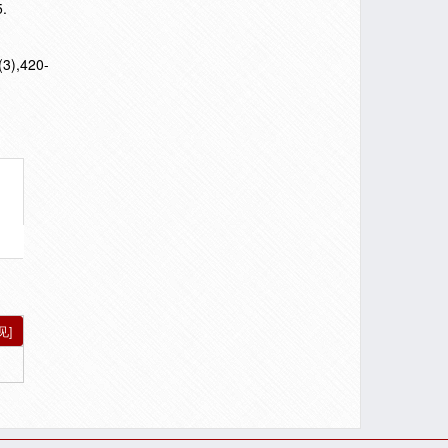
.
(3),420-
见]