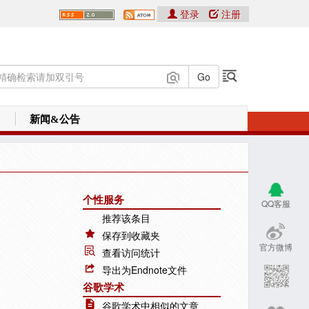
登录
注册
新闻&公告
个性服务
QQ客服
推荐该条目
保存到收藏夹
官方微博
查看访问统计
导出为Endnote文件
谷歌学术
谷歌学术中相似的文章