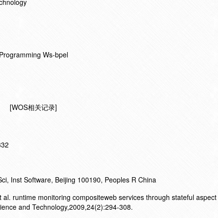
chnology
d Programming Ws-bpel
[WOS相关记录]
332
 Inst Software, Beijing 100190, Peoples R China
l. runtime monitoring compositeweb services through stateful aspect
cience and Technology,2009,24(2):294-308.