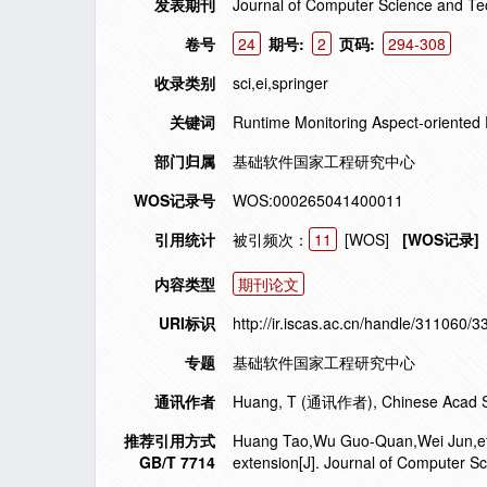
发表期刊
Journal of Computer Science and Te
卷号
24
期号:
2
页码:
294-308
收录类别
sci,ei,springer
关键词
Runtime Monitoring Aspect-oriente
部门归属
基础软件国家工程研究中心
WOS记录号
WOS:000265041400011
引用统计
被引频次：
11
[WOS]
[WOS记录]
内容类型
期刊论文
URI标识
http://ir.iscas.ac.cn/handle/311060/3
专题
基础软件国家工程研究中心
通讯作者
Huang, T (通讯作者), Chinese Acad Sci,
推荐引用方式
Huang Tao,Wu Guo-Quan,Wei Jun,et a
GB/T 7714
extension[J]. Journal of Computer S