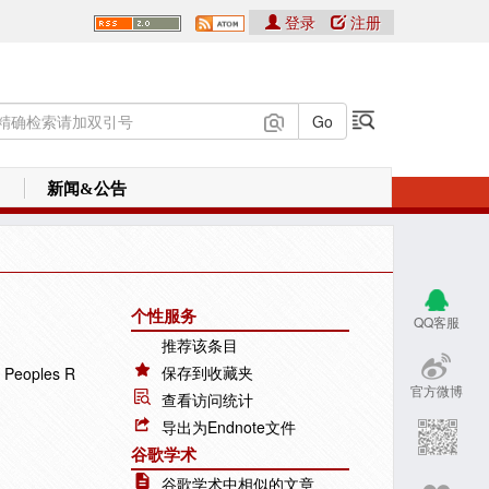
登录
注册
新闻&公告
个性服务
QQ客服
推荐该条目
保存到收藏夹
 Peoples R
官方微博
查看访问统计
导出为Endnote文件
谷歌学术
谷歌学术中相似的文章