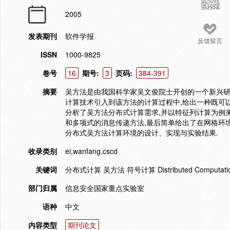
2005
发表期刊
软件学报
反馈留言
ISSN
1000-9825
卷号
16
期号:
3
页码:
384-391
摘要
吴方法是由我国科学家吴文俊院士开创的一个新兴研究
计算技术引入到该方法的计算过程中,给出一种既可
分析了吴方法分布式计算需求,并以特征列计算为例
和多项式的消息传递方法,最后简单给出了在网格环境下基于符
分布式吴方法计算环境的设计、实现与实验结果.
收录类别
ei,wanfang,cscd
关键词
分布式计算 吴方法 符号计算 Distributed Computation W
部门归属
信息安全国家重点实验室
语种
中文
内容类型
期刊论文