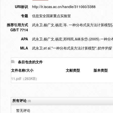
URI标识
http://ir.iscas.ac.cn/handle/311060/3388
专题
信息安全国家重点实验室
推荐引用方式
武永卫,杨广文,杨宏,等. 一种分布式吴方法计算模型[J]. 软件
GB/T 7714
APA
武永卫,杨广文,杨宏,郑纬民,&林东岱.(2005).一
MLA
武永卫,et al."一种分布式吴方法计算模型".
软件学报
条目包含的文件
文件名称/大小
文献类型
版本类型
11.pdf（263KB）
所有评论
(0)
暂无评论