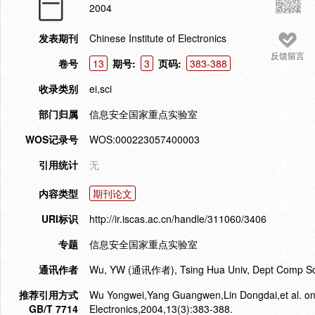
2004
发表期刊
Chinese Institute of Electronics
反馈留言
卷号
13
期号:
3
页码:
383-388
收录类别
ei,sci
部门归属
信息安全国家重点实验室
WOS记录号
WOS:000223057400003
引用统计
无
内容类型
期刊论文
URI标识
http://ir.iscas.ac.cn/handle/311060/3406
专题
信息安全国家重点实验室
通讯作者
Wu, YW (通讯作者), Tsing Hua Univ, Dept Comp Sci 
推荐引用方式
Wu Yongwei,Yang Guangwen,Lin Dongdai,et al. on the
GB/T 7714
Electronics,2004,13(3):383-388.