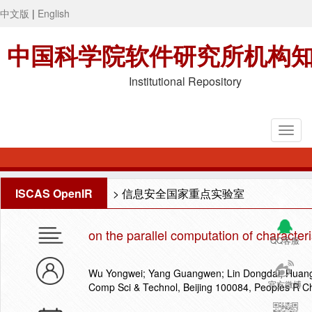
中文版
|
English
中国科学院软件研究所机构
Institutional Repository
ISCAS OpenIR
>
信息安全国家重点实验室
on the parallel computation of characteri
QQ客服
Wu Yongwei; Yang Guangwen; Lin Dongdai; Huan
官方微博
Comp Sci & Technol, Beijing 100084, Peoples R C