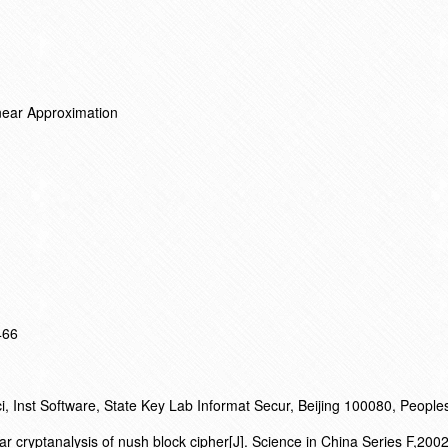
inear Approximation
466
nst Software, State Key Lab Informat Secur, Beijing 100080, People
cryptanalysis of nush block cipher[J]. Science in China Series F,2002