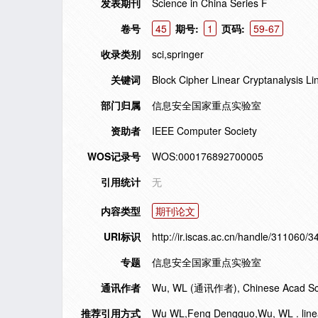
发表期刊
Science in China Series F
卷号
45
期号:
1
页码:
59-67
收录类别
sci,springer
关键词
Block Cipher Linear Cryptanalysis L
部门归属
信息安全国家重点实验室
资助者
IEEE Computer Society
WOS记录号
WOS:000176892700005
引用统计
无
内容类型
期刊论文
URI标识
http://ir.iscas.ac.cn/handle/311060/3
专题
信息安全国家重点实验室
通讯作者
Wu, WL (通讯作者), Chinese Acad Sci, I
推荐引用方式
Wu WL,Feng Dengguo,Wu, WL . linear 