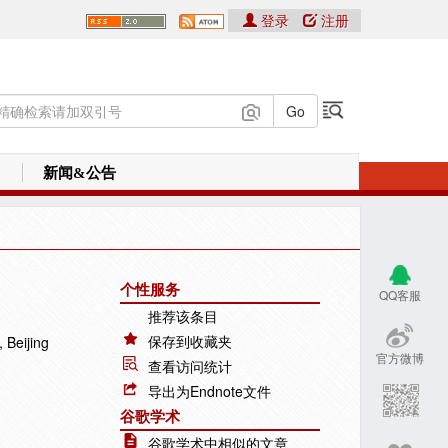
登录
注册
新闻&公告
个性服务
QQ客服
推荐该条目
保存到收藏夹
 Beijing
官方微博
查看访问统计
导出为Endnote文件
谷歌学术
谷歌学术中相似的文章