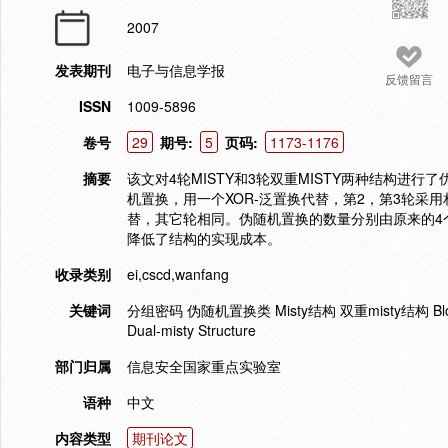
2007
发表期刊
电子与信息学报
反馈留言
ISSN
1009-5896
卷号
29
期号:
5
页码:
1173-1176
摘要
该文对4轮MISTY和3轮双重MISTY两种结构进行
机置换，用一个XOR-泛置换代替，第2，第3轮采用
替，其它轮相同。伪随机置换的数量分别由原来的4
降低了结构的实现成本。
收录类别
ei,cscd,wanfang
关键词
分组密码 伪随机置换类 Misty结构 双重misty结构 Block Ciph
Dual-misty Structure
部门归属
信息安全国家重点实验室
语种
中文
内容类型
期刊论文