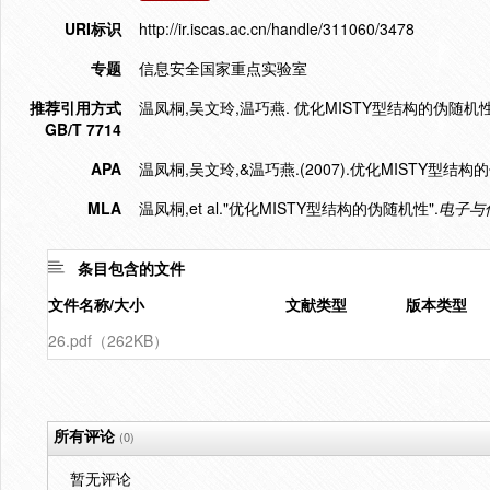
URI标识
http://ir.iscas.ac.cn/handle/311060/3478
专题
信息安全国家重点实验室
推荐引用方式
温凤桐,吴文玲,温巧燕. 优化MISTY型结构的伪随机性[J]. 
GB/T 7714
APA
温凤桐,吴文玲,&温巧燕.(2007).优化MISTY型结构
MLA
温凤桐,et al."优化MISTY型结构的伪随机性".
电子与
条目包含的文件
文件名称/大小
文献类型
版本类型
26.pdf（262KB）
所有评论
(0)
暂无评论