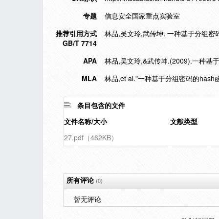
专题
信息安全国家重点实验室
推荐引用方式
林品,吴文玲,武传坤. 一种基于分组密码的has
GB/T 7714
APA
林品,吴文玲,&武传坤.(2009).一种基
MLA
林品,et al."一种基于分组密码的hash函
条目包含的文件
文件名称/大小
文献类型
27.pdf（462KB）
所有评论
(0)
暂无评论