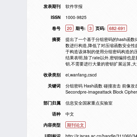
发表期刊
软件学报
ISSN
1000-9825
卷号
20
期号:
3
页码:
682-691
摘要
提出了一个基于分组密码的hash函数体
数进行构造,降低了对压缩函数安全性
于构造该体制的使用分组密码构造的压缩函
结果表明,除了rate以外,密钥编排也
钥,不需要进行大量的密钥扩展运算,大
收录类别
ei,wanfang,cscd
关键词
分组密码 Hash函数 碰撞攻击 前像攻击 第二前像攻击
Secondpre-imageattack Block Cipher
部门归属
信息安全国家重点实验室
语种
中文
内容类型
期刊论文
URI标识
http://ir.iscas.ac.cn/handle/311060/3