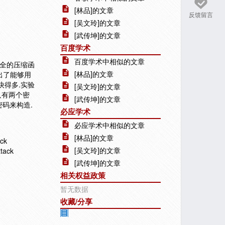
[林品]的文章
反馈留言
[吴文玲]的文章
[武传坤]的文章
百度学术
百度学术中相似的文章
安全的压缩函
[林品]的文章
出了能够用
快得多.实验
[吴文玲]的文章
只有两个密
[武传坤]的文章
密码来构造.
必应学术
必应学术中相似的文章
[林品]的文章
ck
[吴文玲]的文章
ttack
[武传坤]的文章
相关权益政策
暂无数据
收藏/分享