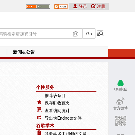
登录
注册
新闻&公告
个性服务
QQ客服
推荐该条目
保存到收藏夹
官方微博
查看访问统计
导出为Endnote文件
谷歌学术
谷歌学术中相似的文章