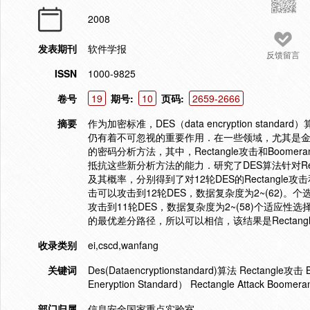
2008
发表期刊
软件学报
反馈留言
ISSN
1000-9825
卷号
19
期号:
10
页码:
2659-2666
摘要
作为加密标准，DES（data encryption standard
仍有着不可忽视的重要作用．在一些领域，尤其是金融领
的密码分析方法，其中，Rectangle攻击和Boo
抵抗这些新分析方法的能力．研究了DES算法针对Rect
及其概率，分别得到了对12轮DES的Rectangle攻击
击可以攻击到12轮DES，数据复杂度为2~(62)。个选
攻击到11轮DES，数据复杂度为2~(58)个适应性选
的最优差分路径，所以可以相信，该结果是Rectangl
收录类别
ei,cscd,wanfang
关键词
Des(Dataencryptionstandard)算法 Rectangle
Eneryption Standard） Rectangle Attack Boomerang A
部门归属
信息安全国家重点实验室