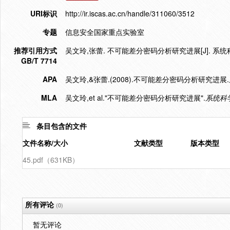
URI标识
http://ir.iscas.ac.cn/handle/311060/3512
专题
信息安全国家重点实验室
推荐引用方式
吴文玲,张蕾. 不可能差分密码分析研究进展[J]. 系统科学与数
GB/T 7714
APA
吴文玲,&张蕾.(2008).不可能差分密码分析研究进展.
MLA
吴文玲,et al."不可能差分密码分析研究进展".
系统科
条目包含的文件
文件名称/大小
文献类型
版本类型
45.pdf（631KB）
所有评论
(0)
暂无评论