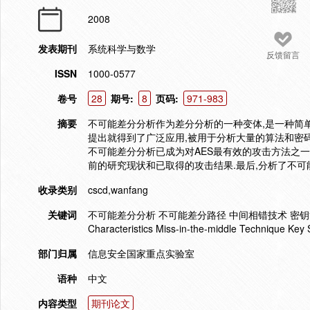
2008
发表期刊
系统科学与数学
反馈留言
ISSN
1000-0577
卷号
28
期号:
8
页码:
971-983
摘要
不可能差分分析作为差分分析的一种变体,是一种简
提出就得到了广泛应用,被用于分析大量的算法和密码
不可能差分分析已成为对AES最有效的攻击方法之一
前的研究现状和已取得的攻击结果.最后,分析了不
收录类别
cscd,wanfang
关键词
不可能差分分析 不可能差分路径 中间相错技术 密钥筛选 Impossible 
Characteristics Miss-in-the-middle Technique Key 
部门归属
信息安全国家重点实验室
语种
中文
内容类型
期刊论文