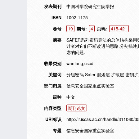
发表期刊
中国科学院研究生院学报
ISSN
1002-1175
卷号
19
期号:
4
页码:
415-421
摘要
SAFER系列密码算法的总体结构采用
计者对它们不断改进的思路,分别描述
虑的问题.
收录类别
wanfang,cscd
关键词
分组密码 Safer 混淆层 扩散层 密钥扩展算法 Safe
部门归属
信息安全国家重点实验室
语种
中文
内容类型
期刊论文
URI标识
http://ir.iscas.ac.cn/handle/311060/3
专题
信息安全国家重点实验室