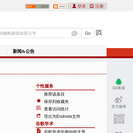
登录
注册
新闻&公告
个性服务
QQ客服
推荐该条目
保存到收藏夹
官方微博
查看访问统计
导出为Endnote文件
谷歌学术
谷歌学术中相似的文章