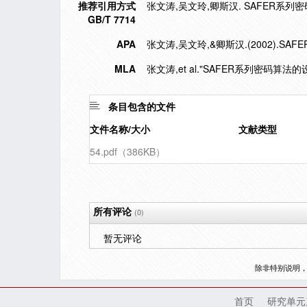
推荐引用方式
张文涛,吴文玲,卿斯汉. SAFER系列密码算
GB/T 7714
APA
张文涛,吴文玲,&卿斯汉.(2002).S
MLA
张文涛,et al."SAFER系列密码算法的
条目包含的文件
文件名称/大小
文献类型
54.pdf（386KB）
所有评论
(0)
暂无评论
除非特别说明
首页
研究单元