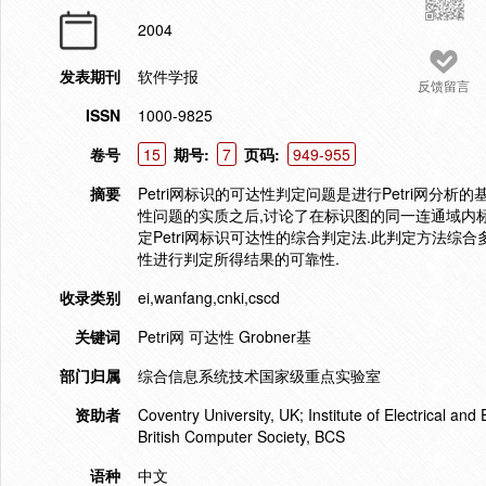
2004
发表期刊
软件学报
反馈留言
ISSN
1000-9825
卷号
15
期号:
7
页码:
949-955
摘要
Petri网标识的可达性判定问题是进行Petri网分析
性问题的实质之后,讨论了在标识图的同一连通域内
定Petri网标识可达性的综合判定法.此判定方法综合多
性进行判定所得结果的可靠性.
收录类别
ei,wanfang,cnki,cscd
关键词
Petri网 可达性 Grobner基
部门归属
综合信息系统技术国家级重点实验室
资助者
Coventry University, UK; Institute of Electrical and 
British Computer Society, BCS
语种
中文