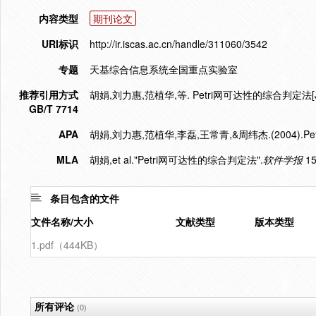
内容类型
期刊论文
URI标识
http://ir.iscas.ac.cn/handle/311060/3542
专题
天基综合信息系统全国重点实验室
推荐引用方式
胡娟,刘力惠,范植华,等. Petri网可达性的综合判定法[J]. 软
GB/T 7714
APA
胡娟,刘力惠,范植华,李磊,王常青,&周纬杰.(2004).P
MLA
胡娟,et al."Petri网可达性的综合判定法".
软件学报
15
条目包含的文件
文件名称/大小
文献类型
版本类型
1.pdf（444KB）
所有评论
(0)