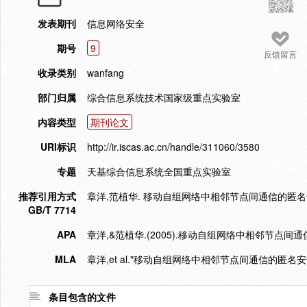
发表期刊
信息网络安全
期号
9
反馈留言
收录类别
wanfang
部门归属
综合信息系统技术国家级重点实验室
内容类型
期刊论文
URI标识
http://ir.iscas.ac.cn/handle/311060/3580
专题
天基综合信息系统全国重点实验室
推荐引用方式
章洋,范植华. 移动自组网络中相邻节点间通信的匿名安全[J
GB/T 7714
APA
章洋,&范植华.(2005).移动自组网络中相邻节点间
MLA
章洋,et al."移动自组网络中相邻节点间通信的匿名安全
条目包含的文件