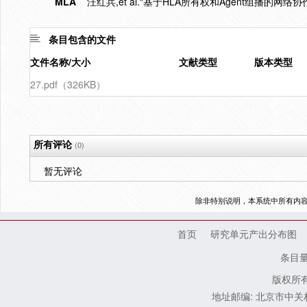
MLA
汪红兵,et al."基于HLA所有权和Agent组播的网络协
条目包含的文件
文件名称/大小
文献类型
版本类型
27.pdf（326KB）
所有评论
(0)
暂无评论
除非特别说明，本系统中所有内
首页
研究单元产出分布图
条目
版权所有
地址邮编: 北京市中关村