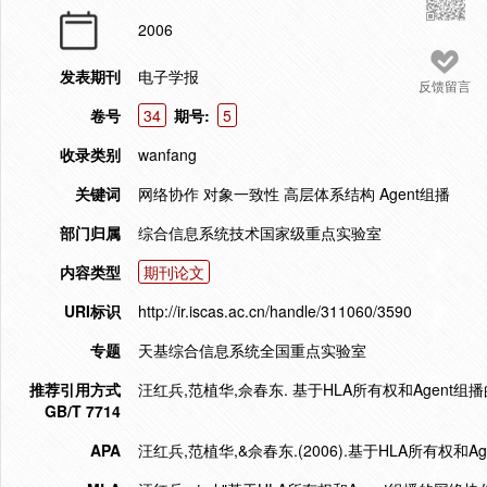
2006
发表期刊
电子学报
反馈留言
卷号
34
期号:
5
收录类别
wanfang
关键词
网络协作 对象一致性 高层体系结构 Agent组播
部门归属
综合信息系统技术国家级重点实验室
内容类型
期刊论文
URI标识
http://ir.iscas.ac.cn/handle/311060/3590
专题
天基综合信息系统全国重点实验室
推荐引用方式
汪红兵,范植华,佘春东. 基于HLA所有权和Agent组播的网
GB/T 7714
APA
汪红兵,范植华,&佘春东.(2006).基于HLA所有权和